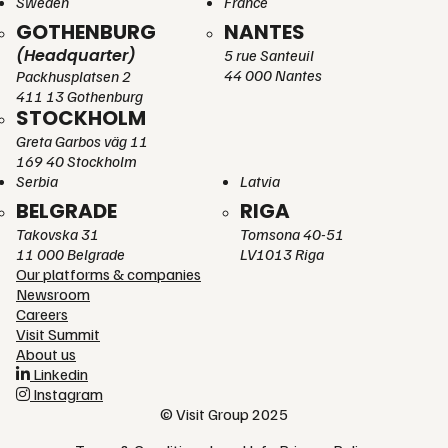
Sweden
France
GOTHENBURG
NANTES
(Headquarter)
5 rue Santeuil
44 000 Nantes
Packhusplatsen 2
411 13 Gothenburg
STOCKHOLM
Greta Garbos väg 11
169 40 Stockholm
Serbia
Latvia
BELGRADE
RIGA
Takovska 31
Tomsona 40-51
11 000 Belgrade
LV1013 Riga
Our platforms & companies
Newsroom
Careers
Visit Summit
About us
Linkedin
Instagram
© Visit Group 2025